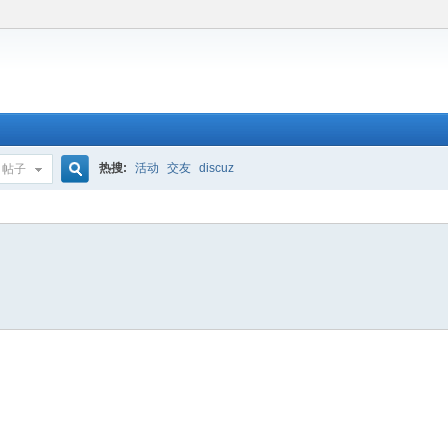
热搜:
活动
交友
discuz
帖子
搜
索