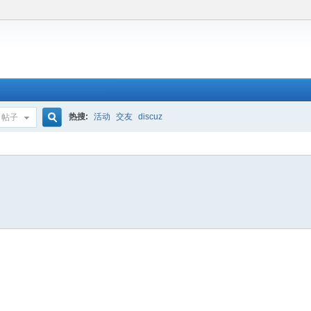
热搜:
活动
交友
discuz
帖子
搜
索