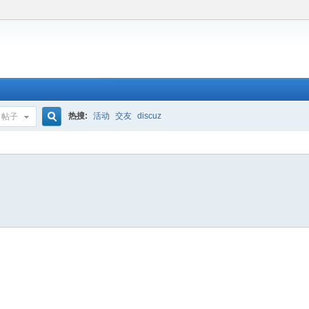
热搜:
活动
交友
discuz
帖子
搜
索