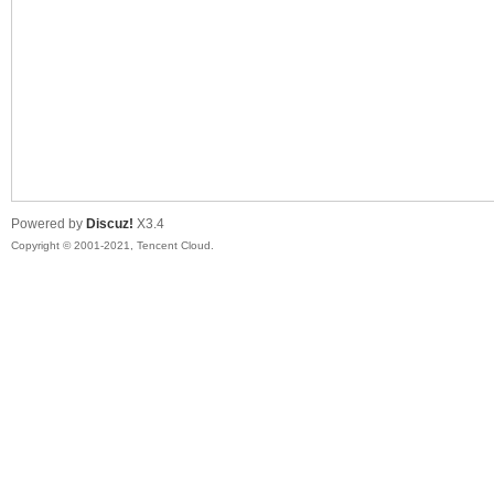
陆
Powered by
Discuz!
X3.4
Copyright © 2001-2021, Tencent Cloud.
微
联