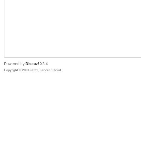
陆
Powered by
Discuz!
X3.4
Copyright © 2001-2021, Tencent Cloud.
微
联