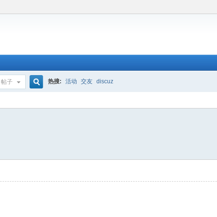
热搜:
活动
交友
discuz
帖子
搜
索