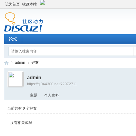
设为首页
收藏本站
论坛
admin
好友
admin
https://q.044300.net/?2972711
平
›
›
主题
个人资料
当前共有
0
个好友
没有相关成员