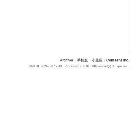
Archiver
|
手机版
|
小黑屋
|
Comsenz Inc.
GMT+8, 2026-8-8 17:43
, Processed in 0.025186 second(s), 16 queries .