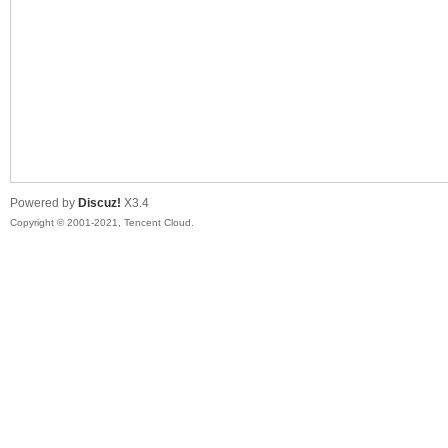
陆
Powered by
Discuz!
X3.4
Copyright © 2001-2021, Tencent Cloud.
微
联