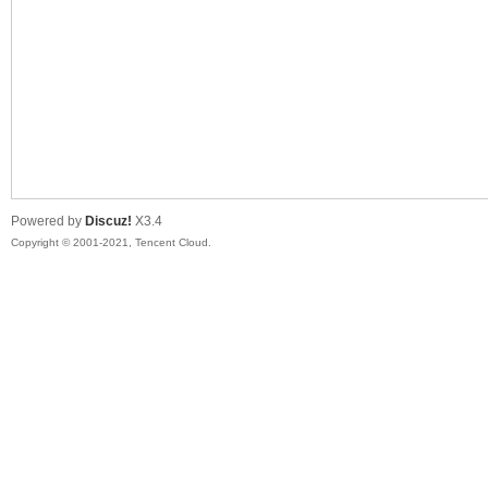
陆
Powered by
Discuz!
X3.4
Copyright © 2001-2021, Tencent Cloud.
微
联