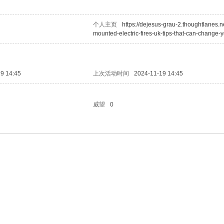
个人主页
https://dejesus-grau-2.thoughtlanes.ne
mounted-electric-fires-uk-tips-that-can-change-y
9 14:45
上次活动时间
2024-11-19 14:45
威望
0