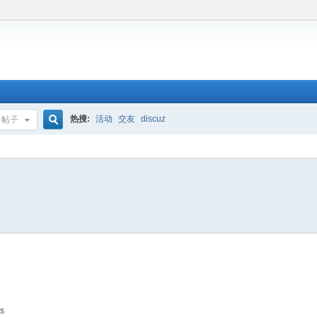
热搜:
活动
交友
discuz
帖子
搜
索
ps