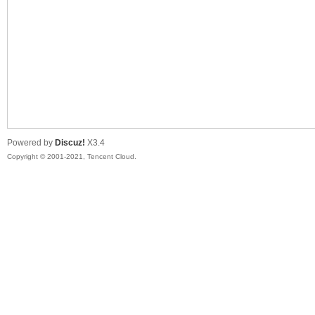
陆
Powered by
Discuz!
X3.4
Copyright © 2001-2021, Tencent Cloud.
微
联