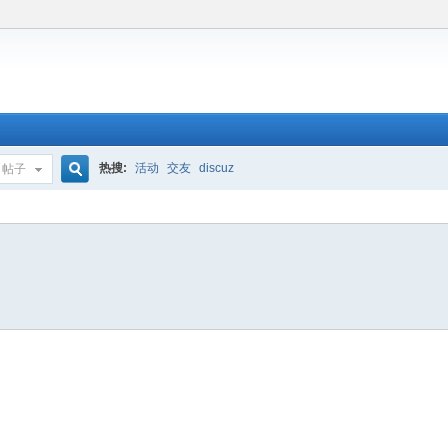
热搜:
活动
交友
discuz
帖子
搜
索