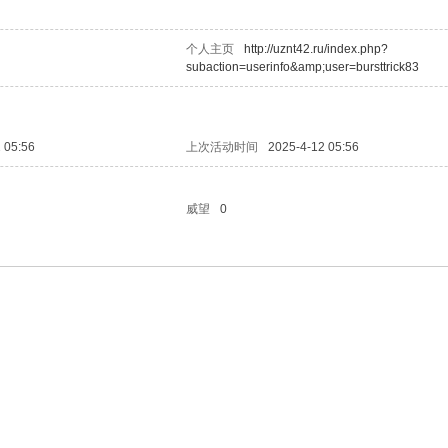
个人主页
http://uznt42.ru/index.php?
subaction=userinfo&amp;user=bursttrick83
 05:56
上次活动时间
2025-4-12 05:56
威望
0