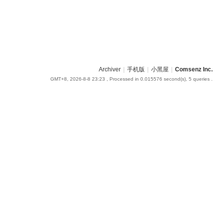
Archiver
|
手机版
|
小黑屋
|
Comsenz Inc.
GMT+8, 2026-8-8 23:23
, Processed in 0.015576 second(s), 5 queries .