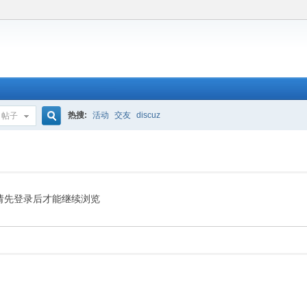
热搜:
活动
交友
discuz
帖子
搜
索
请先登录后才能继续浏览