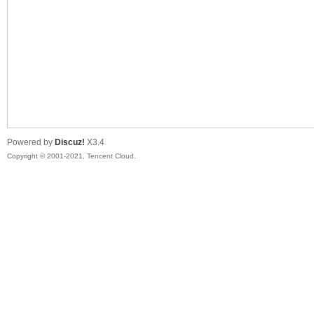
陆
Powered by
Discuz!
X3.4
Copyright © 2001-2021, Tencent Cloud.
微
联