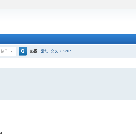
热搜:
活动
交友
discuz
帖子
搜
索
at