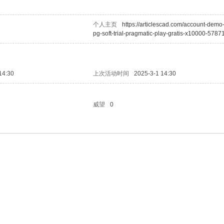
个人主页
https://articlescad.com/account-demo-
pg-soft-trial-pragmatic-play-gratis-x10000-5787
14:30
上次活动时间
2025-3-1 14:30
威望
0